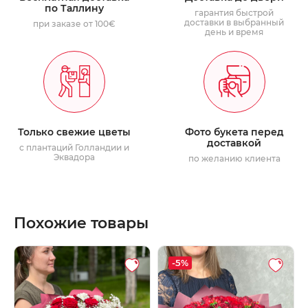
по Таллину
гарантия быстрой
доставки в выбранный
при заказе от 100€
день и время
Только свежие цветы
Фото букета перед
доставкой
с плантаций Голландии и
Эквадора
по желанию клиента
Похожие товары
-5%