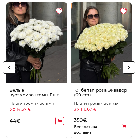
Белые
101 белая роза Эквадор
куст.хризантемы 11шт
(60 cm)
Плати тремя частями
Плати тремя частями
3 x 14,67 €
3 x 116,67 €
350
€
44
€
Бесплатная
доставка