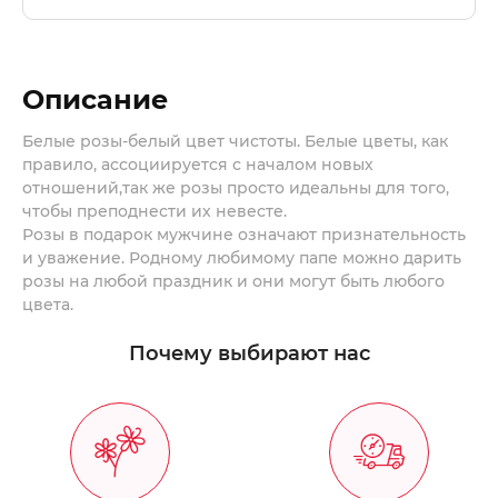
автоматически выслано подтверждение на
Обслуживание клиентов +372 5911 1063 Пн.-Вс.
-БЕСПЛАТНАЯ доставка по Таллину начиная
указанный покупателем электронный адрес.
8:00-21:00
от 100€ суммы заказа!*
И-мэйл
info@lillelett.ee
-
Доставка по Таллину
10€
Описание
Instagram
instagram.com/lillelett
-
Доставка за пределами Таллина (до 25 км)
17€
Facebook
facebook.com/lillelett
-
Доставка по Эстонии (Cargobus)
25€
Белые розы-белый цвет чистоты. Белые цветы, как
правило, ассоциируется с началом новых
NB!
Заказ на сегодняшний день
отношений,так же розы просто идеальны для того,
осуществляется в течении трех часов с
чтобы преподнести их невесте.
момента поступления заказа.
Розы в подарок мужчине означают признательность
и уважение. Родному любимому папе можно дарить
розы на любой праздник и они могут быть любого
цвета.
Почему выбирают нас